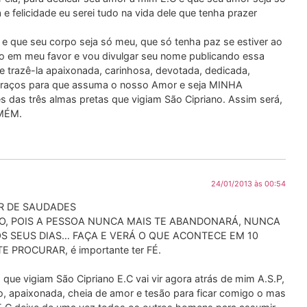
 e felicidade eu serei tudo na vida dele que tenha prazer
e que seu corpo seja só meu, que só tenha paz se estiver ao
do em meu favor e vou divulgar seu nome publicando essa
 trazê-la apaixonada, carinhosa, devotada, dedicada,
us braços para que assuma o nosso Amor e seja MINHA
 das três almas pretas que vigiam São Cipriano. Assim será,
AMÉM.
24/01/2013 às 00:54
R DE SAUDADES
AÇÃO, POIS A PESSOA NUNCA MAIS TE ABANDONARÁ, NUNCA
OS SEUS DIAS… FAÇA E VERÁ O QUE ACONTECE EM 10
 PROCURAR, é importante ter FÉ.
que vigiam São Cipriano E.C vai vir agora atrás de mim A.S.P,
, apaixonada, cheia de amor e tesão para ficar comigo o mas