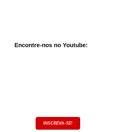
Encontre-nos no Youtube:
Adoradores no
Youtube
Clique no botão e inscreva-se no
nosso canal!
Ative o sininho! Em breve
atualizações.
INSCREVA-SE!