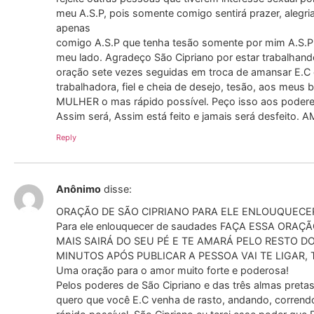
meu A.S.P, pois somente comigo sentirá prazer, alegria
apenas
comigo A.S.P que tenha tesão somente por mim A.S.P 
meu lado. Agradeço São Cipriano por estar trabalhan
oração sete vezes seguidas em troca de amansar E.C e
trabalhadora, fiel e cheia de desejo, tesão, aos me
MULHER o mas rápido possível. Peço isso aos poderes
Assim será, Assim está feito e jamais será desfeito. 
Reply
Anônimo
disse:
ORAÇÃO DE SÃO CIPRIANO PARA ELE ENLOUQUECE
Para ele enlouquecer de saudades FAÇA ESSA OR
MAIS SAIRÁ DO SEU PÉ E TE AMARÁ PELO RESTO D
MINUTOS APÓS PUBLICAR A PESSOA VAI TE LIGAR, TE
Uma oração para o amor muito forte e poderosa!
Pelos poderes de São Cipriano e das três almas pretas 
quero que você E.C venha de rasto, andando, correndo