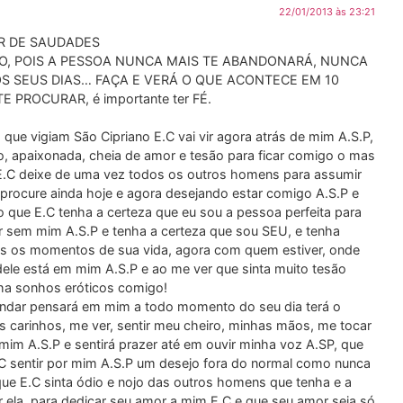
22/01/2013 às 23:21
R DE SAUDADES
AÇÃO, POIS A PESSOA NUNCA MAIS TE ABANDONARÁ, NUNCA
OS SEUS DIAS… FAÇA E VERÁ O QUE ACONTECE EM 10
 PROCURAR, é importante ter FÉ.
que vigiam São Cipriano E.C vai vir agora atrás de mim A.S.P,
, apaixonada, cheia de amor e tesão para ficar comigo o mas
e E.C deixe de uma vez todos os outros homens para assumir
procure ainda hoje e agora desejando estar comigo A.S.P e
que E.C tenha a certeza que eu sou a pessoa perfeita para
er sem mim A.S.P e tenha a certeza que sou SEU, e tenha
 os momentos de sua vida, agora com quem estiver, onde
dele está em mim A.S.P e ao me ver que sinta muito tesão
nha sonhos eróticos comigo!
andar pensará em mim a todo momento do seu dia terá o
s carinhos, me ver, sentir meu cheiro, minhas mãos, me tocar
 mim A.S.P e sentirá prazer até em ouvir minha voz A.SP, que
.C sentir por mim A.S.P um desejo fora do normal como nunca
que E.C sinta ódio e nojo das outros homens que tenha e a
or ela, para dedicar seu amor a mim E.C e que seu amor seja só