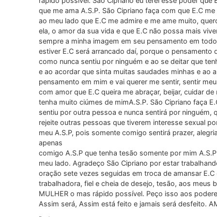
rápido possível. São Cipriano eu terei esse poder qu
que me ama A.S.P. São Cipriano faça com que E.C me 
ao meu lado que E.C me admire e me ame muito, quero 
ela, o amor da sua vida e que E.C não possa mais viv
sempre a minha imagem em seu pensamento em todos
estiver E.C será arrancado daí, porque o pensamento 
como nunca sentiu por ninguém e ao se deitar que te
e ao acordar que sinta muitas saudades minhas e ao 
pensamento em mim e vai querer me sentir, sentir meu
com amor que E.C queira me abraçar, beijar, cuidar de
tenha muito ciúmes de mimA.S.P. São Cipriano faça E
sentiu por outra pessoa e nunca sentirá por ninguém, 
rejeite outras pessoas que tiverem interesse sexual p
meu A.S.P, pois somente comigo sentirá prazer, alegria
apenas
comigo A.S.P que tenha tesão somente por mim A.S.P 
meu lado. Agradeço São Cipriano por estar trabalhan
oração sete vezes seguidas em troca de amansar E.C e
trabalhadora, fiel e cheia de desejo, tesão, aos me
MULHER o mas rápido possível. Peço isso aos poderes
Assim será, Assim está feito e jamais será desfeito. 