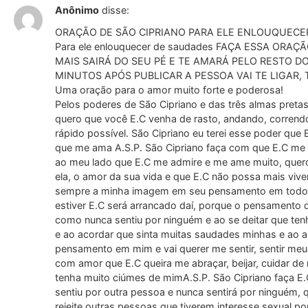
Anônimo
disse:
ORAÇÃO DE SÃO CIPRIANO PARA ELE ENLOUQUECE
Para ele enlouquecer de saudades FAÇA ESSA OR
MAIS SAIRÁ DO SEU PÉ E TE AMARÁ PELO RESTO D
MINUTOS APÓS PUBLICAR A PESSOA VAI TE LIGAR, TE
Uma oração para o amor muito forte e poderosa!
Pelos poderes de São Cipriano e das três almas pretas 
quero que você E.C venha de rasto, andando, correndo
rápido possível. São Cipriano eu terei esse poder qu
que me ama A.S.P. São Cipriano faça com que E.C me 
ao meu lado que E.C me admire e me ame muito, quero 
ela, o amor da sua vida e que E.C não possa mais viv
sempre a minha imagem em seu pensamento em todos
estiver E.C será arrancado daí, porque o pensamento 
como nunca sentiu por ninguém e ao se deitar que te
e ao acordar que sinta muitas saudades minhas e ao 
pensamento em mim e vai querer me sentir, sentir meu
com amor que E.C queira me abraçar, beijar, cuidar de
tenha muito ciúmes de mimA.S.P. São Cipriano faça E
sentiu por outra pessoa e nunca sentirá por ninguém, 
rejeite outras pessoas que tiverem interesse sexual p